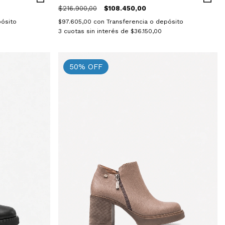
$216.900,00
$108.450,00
pósito
$97.605,00
con
Transferencia o depósito
3
cuotas sin interés de
$36.150,00
50
%
OFF