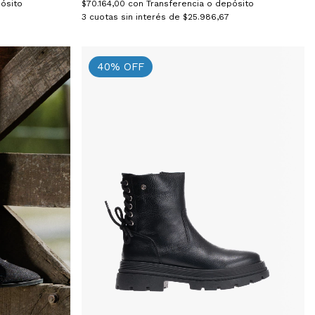
ósito
$70.164,00
con
Transferencia o depósito
3
cuotas sin interés de
$25.986,67
40
%
OFF