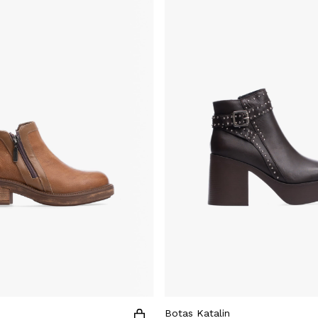
Botas Katalin