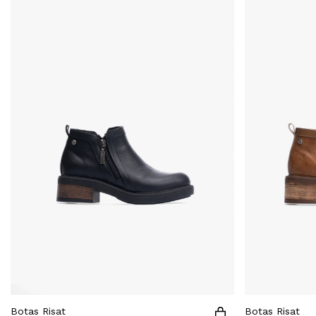
Botas Risat
Botas Risat