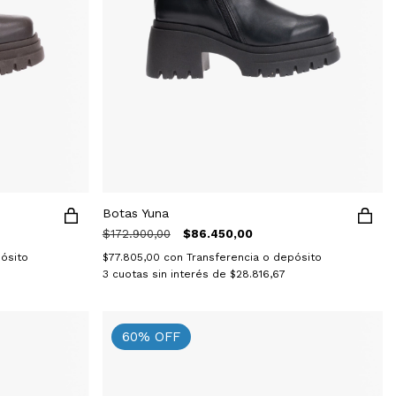
Botas Yuna
$172.900,00
$86.450,00
ósito
$77.805,00
con
Transferencia o depósito
3
cuotas sin interés de
$28.816,67
60
%
OFF