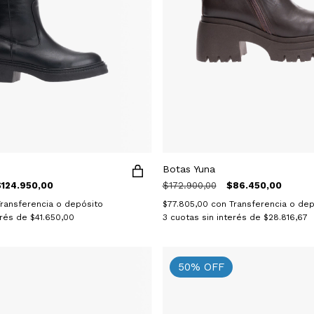
Botas Yuna
$124.950,00
$172.900,00
$86.450,00
Transferencia o depósito
$77.805,00
con
Transferencia o dep
erés de
$41.650,00
3
cuotas sin interés de
$28.816,67
50
%
OFF