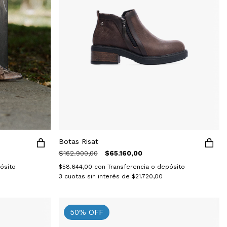
Botas Risat
$162.900,00
$65.160,00
ósito
$58.644,00
con
Transferencia o depósito
3
cuotas sin interés de
$21.720,00
50
%
OFF