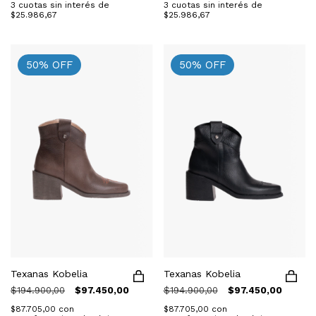
3
cuotas sin interés de
3
cuotas sin interés de
$25.986,67
$25.986,67
50
%
OFF
50
%
OFF
Texanas Kobelia
Texanas Kobelia
$194.900,00
$97.450,00
$194.900,00
$97.450,00
$87.705,00
con
$87.705,00
con