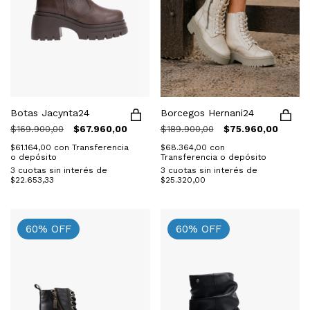
Botas Jacynta24
Borcegos Hernani24
$169.900,00
$67.960,00
$189.900,00
$75.960,00
$61.164,00
con
Transferencia
$68.364,00
con
o depósito
Transferencia o depósito
3
cuotas sin interés de
3
cuotas sin interés de
$22.653,33
$25.320,00
60
%
OFF
60
%
OFF