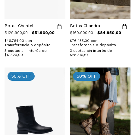
Botas Chandra
Botas Chantel
$169.900,00
$84.950,00
$129.900,00
$51.960,00
$76.455,00
con
$46.764,00
con
Transferencia o depósito
Transferencia o depósito
3
cuotas sin interés de
3
cuotas sin interés de
$28.316,67
$17.320,00
50
%
OFF
50
%
OFF