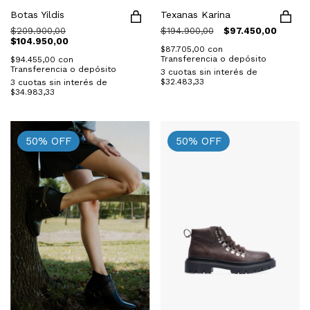
Botas Yildis
Texanas Karina
$209.900,00
$194.900,00
$97.450,00
$104.950,00
$87.705,00
con
Transferencia o depósito
$94.455,00
con
Transferencia o depósito
3
cuotas sin interés de
$32.483,33
3
cuotas sin interés de
$34.983,33
50
%
OFF
50
%
OFF