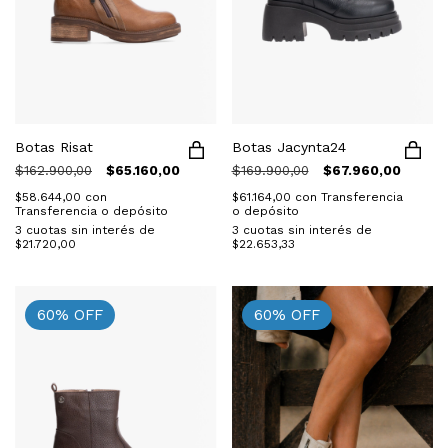
Botas Risat
Botas Jacynta24
$162.900,00
$65.160,00
$169.900,00
$67.960,00
$58.644,00
con
$61.164,00
con
Transferencia
Transferencia o depósito
o depósito
3
cuotas sin interés de
3
cuotas sin interés de
$21.720,00
$22.653,33
60
%
OFF
60
%
OFF