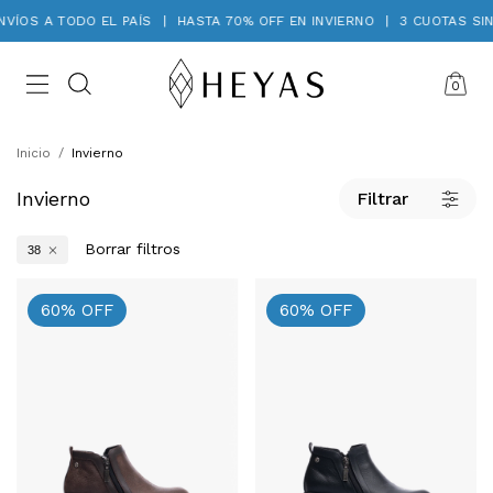
DO EL PAÍS
|
HASTA 70% OFF EN INVIERNO
|
3 CUOTAS SIN INTERÉS
|
0
Inicio
/
Invierno
Invierno
Filtrar
Borrar filtros
38
60
%
OFF
60
%
OFF