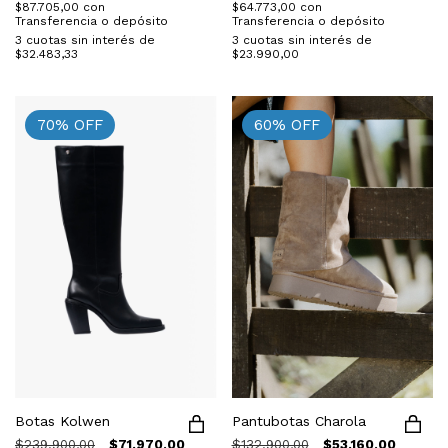
$64.773,00
con
$87.705,00
con
Transferencia o depósito
Transferencia o depósito
3
cuotas sin interés de
3
cuotas sin interés de
$23.990,00
$32.483,33
70
%
OFF
60
%
OFF
Botas Kolwen
Pantubotas Charola
$239.900,00
$71.970,00
$132.900,00
$53.160,00