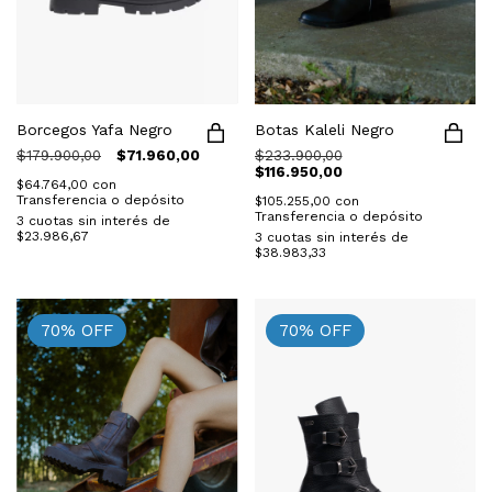
Botas Kaleli Negro
Borcegos Yafa Negro
$233.900,00
$179.900,00
$71.960,00
$116.950,00
$64.764,00
con
Transferencia o depósito
$105.255,00
con
Transferencia o depósito
3
cuotas sin interés de
$23.986,67
3
cuotas sin interés de
$38.983,33
70
%
OFF
70
%
OFF