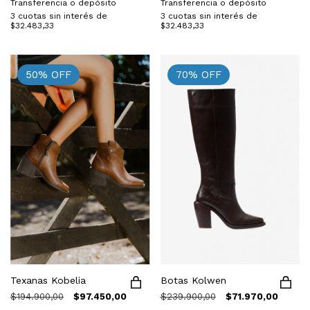
Transferencia o depósito
Transferencia o depósito
3
cuotas sin interés de
3
cuotas sin interés de
$32.483,33
$32.483,33
50
%
OFF
70
%
OFF
Botas Kolwen
Texanas Kobelia
$239.900,00
$71.970,00
$194.900,00
$97.450,00