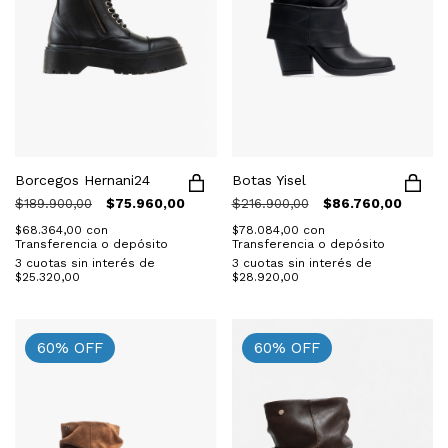
Botas Yisel
Borcegos Hernani24
$216.900,00
$86.760,00
$189.900,00
$75.960,00
$78.084,00
con
$68.364,00
con
Transferencia o depósito
Transferencia o depósito
3
cuotas sin interés de
3
cuotas sin interés de
$28.920,00
$25.320,00
60
%
OFF
60
%
OFF