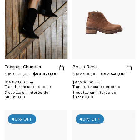
Texanas Chandler
Botas Recia
$169.900,00
$50.970,00
$162.900,00
$97.740,00
$45.873,00
con
$87.966,00
con
Transferencia o depósito
Transferencia o depósito
3
cuotas sin interés de
3
cuotas sin interés de
$16.990,00
$32.580,00
40
%
OFF
40
%
OFF