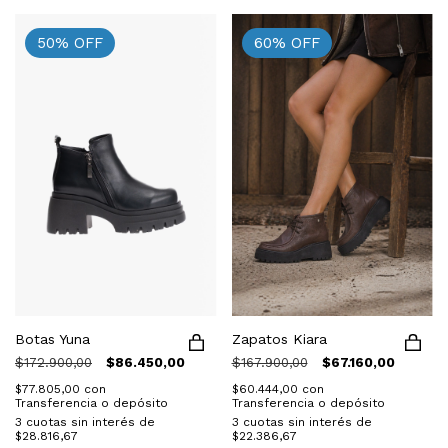
50
%
OFF
60
%
OFF
Zapatos Kiara
Botas Yuna
$167.900,00
$67.160,00
$172.900,00
$86.450,00
$60.444,00
con
$77.805,00
con
Transferencia o depósito
Transferencia o depósito
3
cuotas sin interés de
3
cuotas sin interés de
$22.386,67
$28.816,67