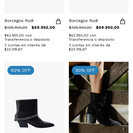
Borcegos Rudi
Borcegos Rudi
$139.900,00
$69.950,00
$139.900,00
$69.950,00
$62.955,00
con
$62.955,00
con
Transferencia o depósito
Transferencia o depósito
3
cuotas sin interés de
3
cuotas sin interés de
$23.316,67
$23.316,67
60
%
OFF
50
%
OFF