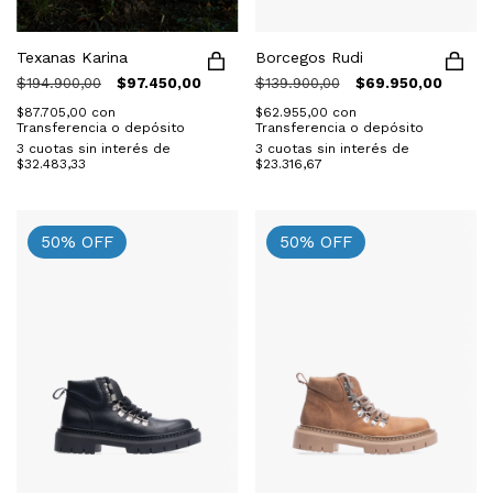
Texanas Karina
Borcegos Rudi
$194.900,00
$97.450,00
$139.900,00
$69.950,00
$87.705,00
con
$62.955,00
con
Transferencia o depósito
Transferencia o depósito
3
cuotas sin interés de
3
cuotas sin interés de
$32.483,33
$23.316,67
50
%
OFF
50
%
OFF