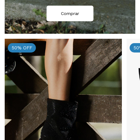
Comprar
50
%
OFF
50