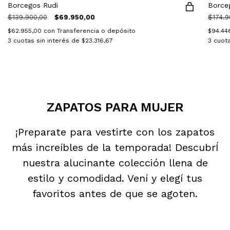
Borcegos Rudi
Borce
$139.900,00
$69.950,00
$174.9
$62.955,00
con
Transferencia o depósito
$94.44
3
cuotas sin interés de
$23.316,67
3
cuota
ZAPATOS PARA MUJER
¡Preparate para vestirte con los zapatos
más increíbles de la temporada! DescubrÍ
nuestra alucinante colección llena de
estilo y comodidad. Vení y elegí tus
favoritos antes de que se agoten.