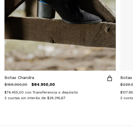
Botas Chandra
Botas
$169.900,00
$84.950,00
$239.
$76.455,00
con
Transferencia o depósito
$107.9
3
cuotas sin interés de
$28.316,67
3
cuota